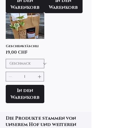
In den
In den
Warenkorb
Warenkorb
Geschenktäschli
Preis
19,00 CHF
In den
Warenkorb
Die Produkte stammen von
unserem Hof und weiteren