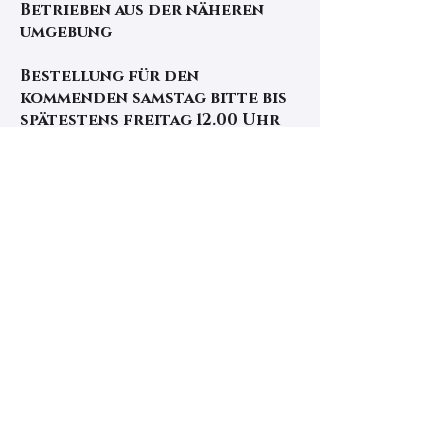
Betrieben aus der näheren
umgebung
Bestellung für den
kommenden samstag bitte bis
spätestens freitag 12.00 Uhr
aufgeben
Details
Berg 330
3534 Signau
+41 34 497 11 13
biglers.hopro@gmx.ch