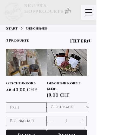
BIGLER'S
HOFPRODUKTE
Start
Geschenke
Filtern
3 Produkte
Geschenkkorb
Geschenk Körbli
klein
Sale-Preis
ab
40,00 CHF
Preis
19,00 CHF