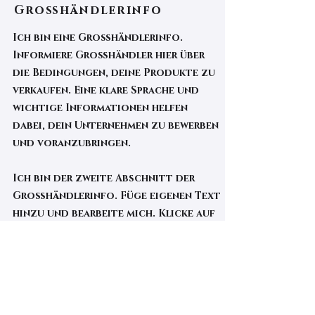
Großhändlerinfo
Ich bin eine Großhändlerinfo.
Informiere Großhändler hier über
die Bedingungen, deine Produkte zu
verkaufen. Eine klare Sprache und
wichtige Informationen helfen
dabei, dein Unternehmen zu bewerben
und voranzubringen.
Ich bin der zweite Abschnitt der
Großhändlerinfo. Füge eigenen Text
hinzu und bearbeite mich. Klicke auf
„Text bearbeiten“ oder doppelklicke,
um deinen Inhalt hinzuzufügen und
die Schriftart zu ändern. Ziehe mich
an eine Stelle auf deiner Seite. Der
ideale Ort, um einen Text über dein